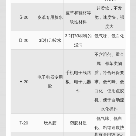
超柔软，不发
皮革和鞋材等
S-20
皮革专用胶水
脆，速度快，强
软性材料
度大
3D打印材料的
低气味、低白化
D-20
3D打印胶水
浸润
不含溶剂、重金
属、领苯类物
手机电子线路
质，符合环保要
电子电器专用
E-20
板、电子元器
求。低气味、低
胶
件
白化，使用点胶
机，便于自动流
水化操作
低气味、低白
T-20
玩具胶
塑胶材质
化、粘结速度快
具有医用级ISO-