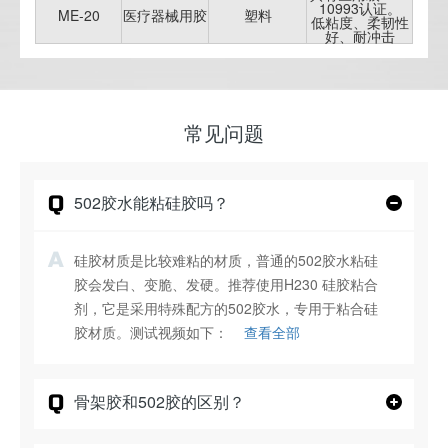
10993认证。
ME-20
医疗器械用胶
塑料
低粘度、柔韧性
好、耐冲击
常见问题
Q
502胶水能粘硅胶吗？
A
硅胶材质是比较难粘的材质，普通的502胶水粘硅
胶会发白、变脆、发硬。推荐使用H230 硅胶粘合
剂，它是采用特殊配方的502胶水，专用于粘合硅
胶材质。测试视频如下：
查看全部
Q
骨架胶和502胶的区别？