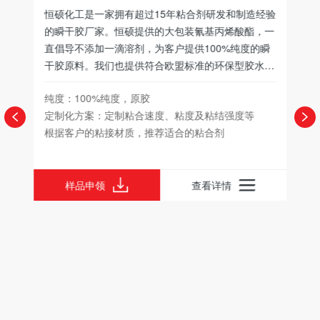
于加
恒硕化工是一家拥有超过15年粘合剂研发和制造经验
低
烯酸
的瞬干胶厂家。恒硕提供的大包装氰基丙烯酸酯，一
烯
产生
直倡导不添加一滴溶剂，为客户提供100%纯度的瞬
间
较高
干胶原料。我们也提供符合欧盟标准的环保型胶水，
于
表面
并且为客户提供定制化粘接方案。
用
2
纯度：100%纯度，原胶
型
适
定制化方案：定制粘合速度、粘度及粘结强度等
粘
要
根据客户的粘接材质，推荐适合的粘合剂
固
医
机
特
声
样品申领
查看详情
低
酸
耐