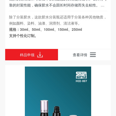
靠的封装性能，确保胶水不会因长时间存储而失去粘性。 该
瓶子的设计独特，配备一种精确的尖嘴挤压装置，使您能够精
除了分装胶水，这款胶水分装瓶还适用于分装各种其他物质，
确地控制胶水的流速和涂布范围。这种设计不仅方便了胶水的
例如颜料、染料、油漆、润滑剂、清洁液等。
使用，还可以减少浪费和污染。无论您是用于精细手工艺品或
规格：30ml、50ml、100ml、150ml、250ml
大规模工业生产，均能满足您的需求。
支持个性化订制。
样品申领
查看详情